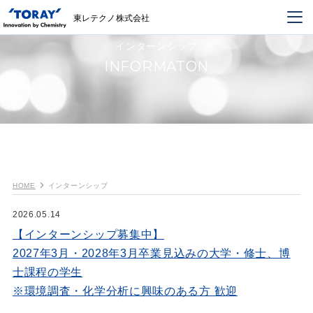
東レテクノ株式会社
インターンシップ
INFORMATON
事業領域サービス
技術
企業情報
HOME
インターンシップ
ニュースルーム
2026.05.14
【インターンシップ募集中】
お問い合わせ・ご依頼
2027年3月・2028年3月卒業見込みの大学・修士、博
採用情報
士課程の学生
※環境調査・化学分析に興味のある方 歓迎